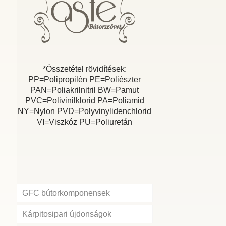
*Összetétel rövidítések:
PP=Polipropilén PE=Poliészter
PAN=Poliakrilnitril BW=Pamut
PVC=Polivinilklorid PA=Poliamid
NY=Nylon PVD=Polyvinylidenchlorid
VI=Viszkóz PU=Poliuretán
GFC bútorkomponensek
Kárpitosipari újdonságok