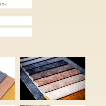
etek
zín
D’ORO – 18 szín –
5 500 Ft