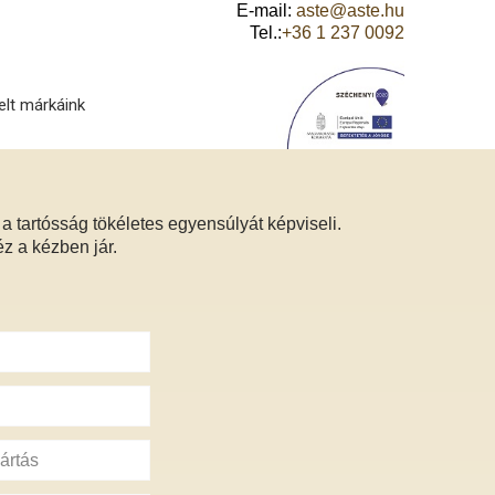
E-mail:
aste@aste.hu
Tel.:
+36 1 237 0092
elt márkáink
a tartósság tökéletes egyensúlyát képviseli.
z a kézben jár.
ártás