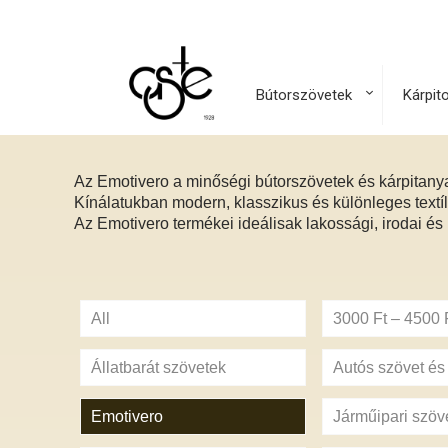
Bútorszövetek
Kárpit
Az Emotivero a minőségi bútorszövetek és kárpitany
Kínálatukban modern, klasszikus és különleges textíl
Az Emotivero termékei ideálisak lakossági, irodai és
All
3000 Ft – 4500 F
Állatbarát szövetek
Autós szövet é
Emotivero
Járműipari szöv