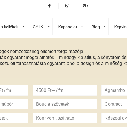
os kellékek
GY.I.K.
Kapcsolat
Blog
Képvis
agok nemzetközileg elismert forgalmazója.
iák egyaránt megtalálhatók – mindegyik a stílus, a kényelem és 
 közületi felhasználásra egyaránt, ahol a design és a minőség ké
t / fm
4500 Ft – / fm
Agmamito
s műbőr
Bouclé szövetek
Contract
etek
Könnyen tisztítható
Kőszegi gy