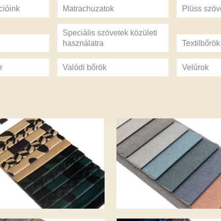
cióink
Matrachuzatok
Plüss szöv
Speciális szövetek közületi
használatra
Textilbőrök
r
Valódi bőrök
Velúrok
OR PRINT – 20
AURORA – 12 s
tozat – 7 390 Ft
– 6 900 Ft