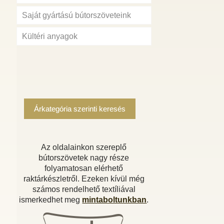
Saját gyártású bútorszöveteink
Kültéri anyagok
Árkategória szerinti keresés
Az oldalainkon szereplő
bútorszövetek nagy része
folyamatosan elérhető
raktárkészletről. Ezeken kívül még
számos rendelhető textíliával
ismerkedhet meg
mintaboltunkban
.