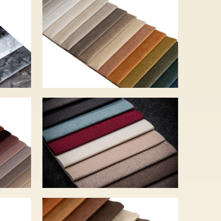
FRESH – 18 szín –
ín
5 750 Ft
LUXO – 14 szín –
ín
5 840 Ft
TAURO – 9 szín –