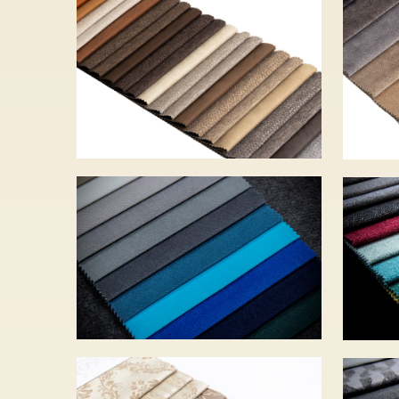
DENI – 9 szín – 5
EL
580 Ft
– 6
LOCA – 20 szín – 4
NA
560 Ft
6 1
OPAL- 21 szín – 15
UN