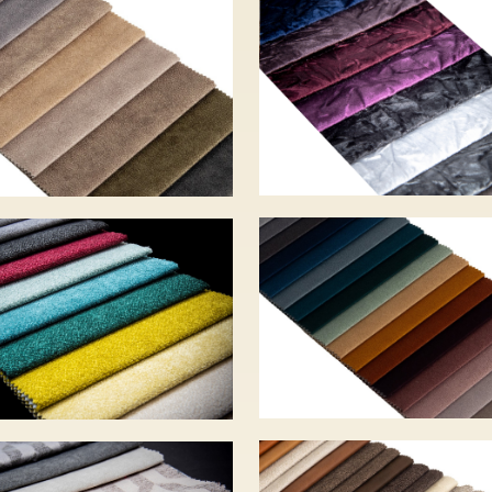
EFAN – 12 szín
GLACIO – 14 sz
 440 Ft
– 6 200 Ft
MODOO – 22 sz
OMI – 30 szín –
– 3 990 Ft
50 Ft
UNI – 9 szín – 5
O – 6 szín – 7