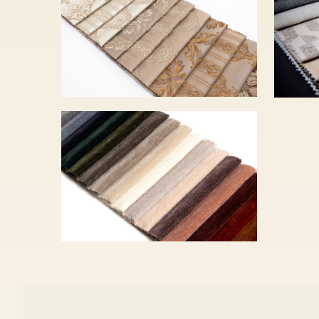
690 Ft
300
ZEN – 22 szín – 8
290 Ft