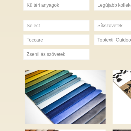
Kültéri anyagok
Legújabb kollek
Select
Síkszövetek
Toccare
Toptextil Outdoo
Zseníliás szövetek
AMOR – 38
AM
változat – 5 990 Ft
vál