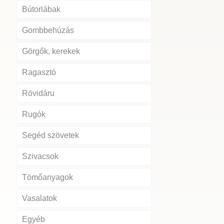
Bútorlábak
Gombbehúzás
Görgők, kerekek
Ragasztó
Rövidáru
Rugók
Segéd szövetek
Szivacsok
Tömőanyagok
Vasalatok
Egyéb