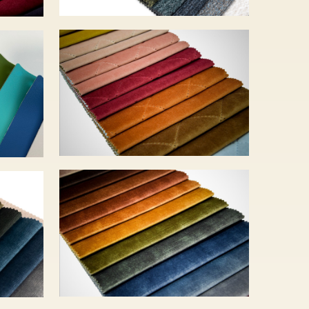
SALVADOR
n –
CARO – 19 szín –
7 950 Ft
TORRE – 20 szín –
 –
9 920 Ft