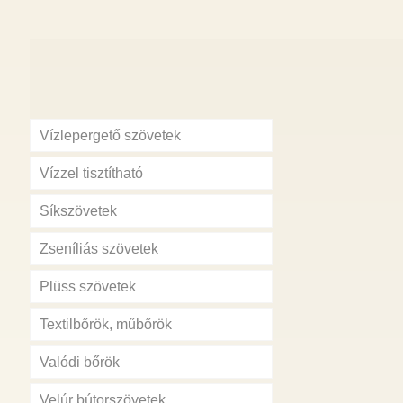
Vízlepergető szövetek
Vízzel tisztítható
Síkszövetek
Zseníliás szövetek
Plüss szövetek
Textilbőrök, műbőrök
Valódi bőrök
Velúr bútorszövetek