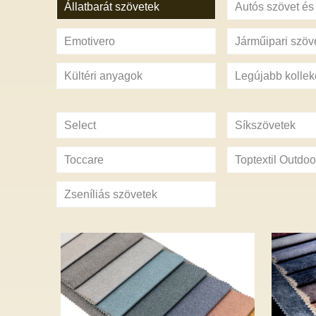
Állatbarát szövetek
Autós szövet é
Emotivero
Járműipari szöv
Kültéri anyagok
Legújabb kollek
Select
Síkszövetek
Toccare
Toptextil Outdoo
Zseníliás szövetek
AURORA – 12 szín
D’
– 6 900 Ft
5 5