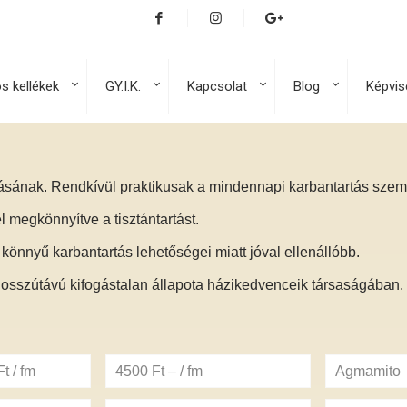
os kellékek
GY.I.K.
Kapcsolat
Blog
Képvis
ásának. Rendkívül praktikusak a mindennapi karbantartás szemp
el megkönnyítve a tisztántartást.
könnyű karbantartás lehetőségei miatt jóval ellenállóbb.
 hosszútávú kifogástalan állapota házikedvenceik társaságában.
t / fm
4500 Ft – / fm
Agmamito