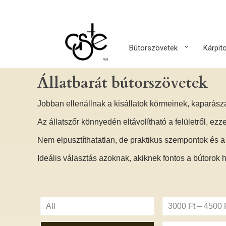
Bútorszövetek
Kárpit
Állatbarát bútorszövetek
Jobban ellenállnak a kisállatok körmeinek, kaparász
Az állatszőr könnyedén eltávolítható a felületről, ezz
Nem elpusztíthatatlan, de praktikus szempontok és a 
Ideális választás azoknak, akiknek fontos a bútorok
All
3000 Ft – 4500 F