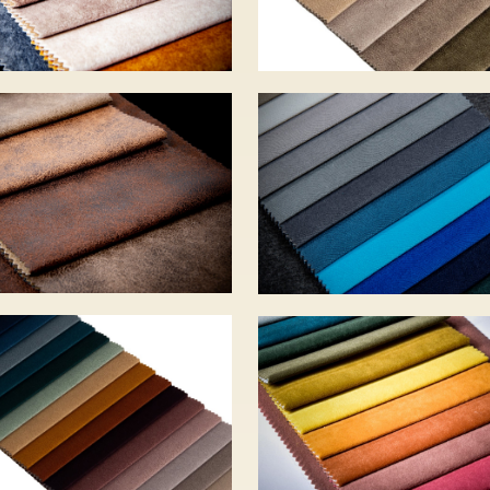
ERNO – 9 szín
LOCA – 20 szín 
 285 Ft
560 Ft
DOO – 22 szín
OTUSSO – 25 sz
 990 Ft
– 9 600 Ft