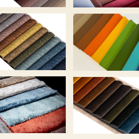
RLA – 20 szín –
SIERRA – 26 szí
00 Ft
7 900 Ft
RRISO – 23 szín
WAVE – 17 szín
1 485 Ft
6 010 Ft