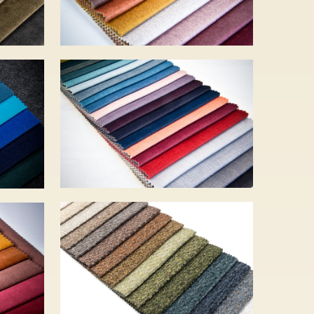
HOLD ME – 35
– 4
szín – 8 120 Ft
NEW YORK – 19
ín
szín – 5 950 Ft