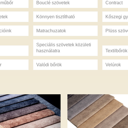
s műbőr
Bouclé szövetek
Contract
etek
Könnyen tisztítható
Kőszegi gy
cióink
Matrachuzatok
Plüss szöv
Speciális szövetek közületi
használatra
Textilbőrök
r
Valódi bőrök
Velúrok
ORO – 18 szín –
ELEFAN – 12 sz
00 Ft
– 6 440 Ft