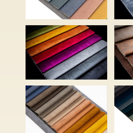
ET
IKOO – 22 szín – 7
– 7
970 Ft
MO
ONTARIO – 16
– 3
szín – 6 800 Ft