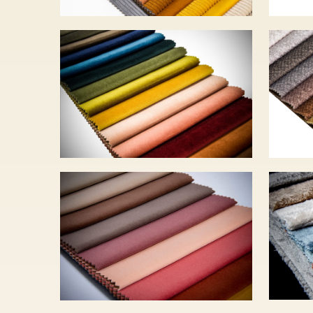
PE
SALVADOR – 19
6 3
szín – 6 950 Ft
SO
TASOS – 17 szín –
– 1
9 060 Ft