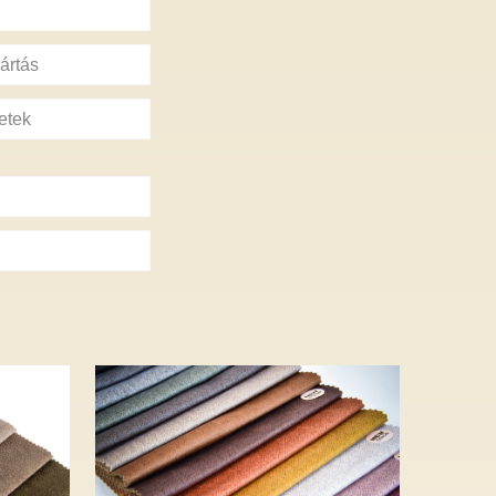
ártás
etek
ín
ELEMENT – 25
szín – 6 390 Ft