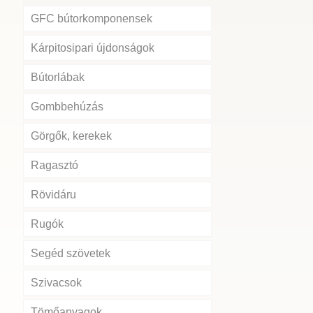
GFC bútorkomponensek
Kárpitosipari újdonságok
Bútorlábak
Gombbehúzás
Görgők, kerekek
Ragasztó
Rövidáru
Rugók
Segéd szövetek
Szivacsok
Tömőanyagok