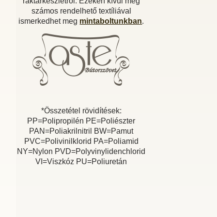
raktárkészletről. Ezeken kívül még
számos rendelhető textíliával
ismerkedhet meg
mintaboltunkban
.
*Összetétel rövidítések:
PP=Polipropilén PE=Poliészter
PAN=Poliakrilnitril BW=Pamut
PVC=Polivinilklorid PA=Poliamid
NY=Nylon PVD=Polyvinylidenchlorid
VI=Viszkóz PU=Poliuretán