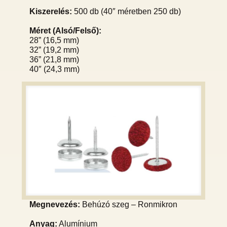
Kiszerelés:
500 db (40″ méretben 250 db)
Méret (Alsó/Felső):
28” (16,5 mm)
32” (19,2 mm)
36” (21,8 mm)
40″ (24,3 mm)
Megnevezés:
Behúzó szeg – Ronmikron
Anyag:
Alumínium