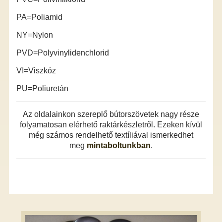
PA=Poliamid
NY=Nylon
PVD=Polyvinylidenchlorid
VI=Viszkóz
PU=Poliuretán
Az oldalainkon szereplő bútorszövetek nagy része
folyamatosan elérhető raktárkészletről. Ezeken kívül
még számos rendelhető textíliával ismerkedhet
meg
mintaboltunkban
.