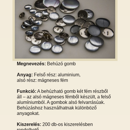
Megnevezés:
Behúzó gomb
Anyag:
Felső rész: aluminium,
alsó rész: mágneses fém
Funkció:
A behúzható gomb két fém részből
áll – az alsó mágneses fémből készült, a felső
alumíniumból. A gombok alsó felvarrásúak.
Behúzáshoz használhatnak különböző
anyagokat.
Kiszerelés:
200 db-os kiszerelésben
rendelhető