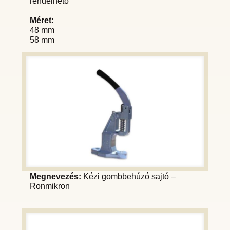
rendelhető
Méret:
48 mm
58 mm
Megnevezés:
Kézi gombbehúzó sajtó –
Ronmikron