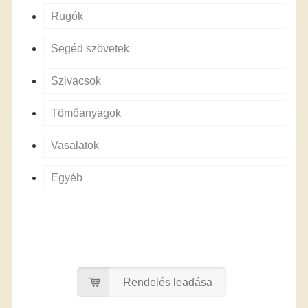
Rugók
Segéd szövetek
Szivacsok
Tömőanyagok
Vasalatok
Egyéb
Rendelés leadása