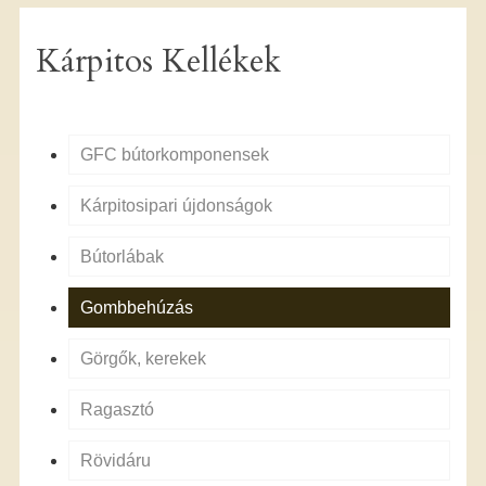
Kárpitos Kellékek
GFC bútorkomponensek
Kárpitosipari újdonságok
Bútorlábak
Gombbehúzás
Görgők, kerekek
Ragasztó
Rövidáru