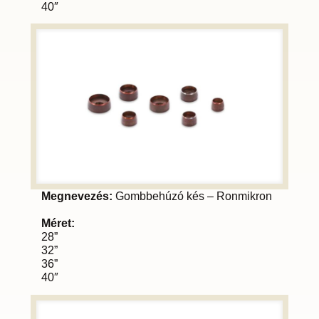
40″
Megnevezés:
Gombbehúzó kés – Ronmikron
Méret:
28”
32”
36”
40″