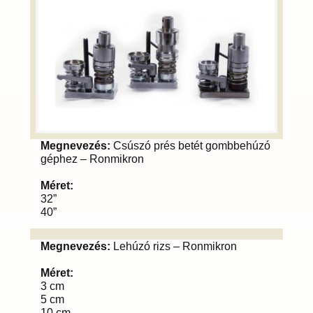
Megnevezés:
Csúszó prés betét gombbehúzó
géphez – Ronmikron
Méret:
32”
40”
Megnevezés:
Lehúzó rizs – Ronmikron
Méret:
3 cm
5 cm
10 cm