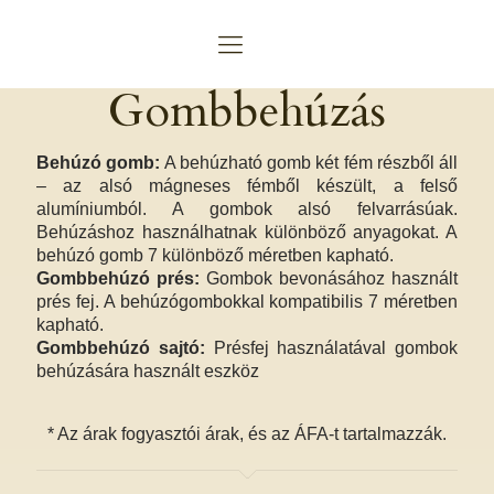
Gombbehúzás
Behúzó gomb:
A behúzható gomb két fém részből áll
– az alsó mágneses fémből készült, a felső
alumíniumból. A gombok alsó felvarrásúak.
Behúzáshoz használhatnak különböző anyagokat. A
behúzó gomb 7 különböző méretben kapható.
Gombbehúzó prés:
Gombok bevonásához használt
prés fej. A behúzógombokkal kompatibilis 7 méretben
kapható.
Gombbehúzó sajtó:
Présfej használatával gombok
behúzására használt eszköz
* Az árak fogyasztói árak, és az ÁFA-t tartalmazzák.