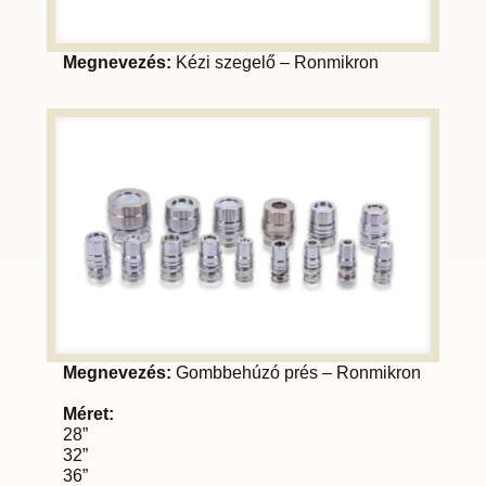
Megnevezés:
Kézi szegelő – Ronmikron
Megnevezés:
Gombbehúzó prés – Ronmikron
Méret:
28”
32”
36”