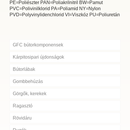
PE=Poliészter PAN=Poliakrilnitril BW=Pamut
PVC=Polivinilklorid PA=Poliamid NY=Nylon
PVD=Polyvinylidenchlorid VI=Viszkóz PU=Poliuretán
GFC bútorkomponensek
Kárpitosipari újdonságok
Bútorlábak
Gombbehúzás
Görgők, kerekek
Ragasztó
Rövidáru