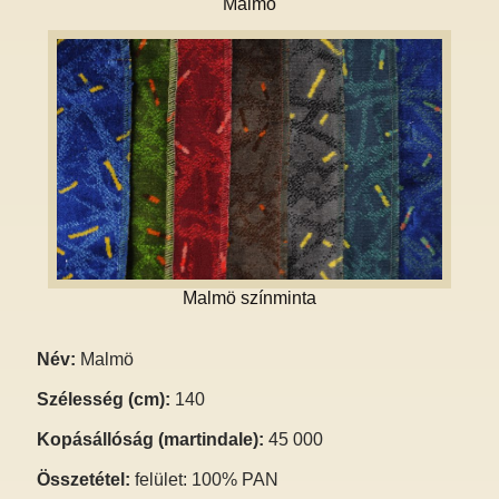
Malmö
Malmö színminta
Név:
Malmö
Szélesség (cm):
140
Kopásállóság (martindale):
45 000
Összetétel:
felület: 100% PAN