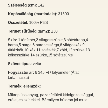
Szélesség (cm):
142
Kopásállóság (martindale):
31500
Összetétel:
100% PES
Terület sűrűség (g/m2):
230
Szín:
1 törtfehér,2 világosszürke,3 sötétdrapp,4
barna,5 sárga,6 narancssárga,8 világoskék,9
türkizkék,10 kék,11 sötétkék,7 zöld,12 szürke,13
kékesszürke,14 szürke,15 sötétszürke
Szövet típus:
velúr
Fogyasztói ár:
6 345 Ft / folyóméter (Áfát
tartalmazza)
Termék jellemzők:
Mikroplüss anyag, pazar felületi kidolgozottsággal,
erőteljes színekkel. Bármilyen bútoron jól mutat.