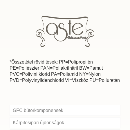
*Összetétel rövidítések: PP=Polipropilén
PE=Poliészter PAN=Poliakrilnitril BW=Pamut
PVC=Polivinilklorid PA=Poliamid NY=Nylon
PVD=Polyvinylidenchlorid VI=Viszkóz PU=Poliuretán
GFC bútorkomponensek
Kárpitosipari újdonságok