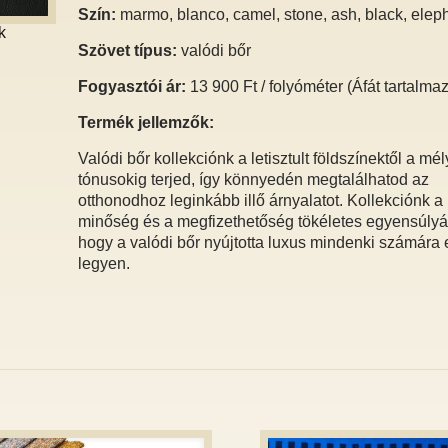
Szín:
marmo, blanco, camel, stone, ash, black, elep
k
Szövet típus:
valódi bőr
Fogyasztói ár:
13 900 Ft / folyóméter (Áfát tartalma
Termék jellemzők:
Valódi bőr kollekciónk a letisztult földszínektől a mé
tónusokig terjed, így könnyedén megtalálhatod az
otthonodhoz leginkább illő árnyalatot. Kollekciónk 
minőség és a megfizethetőség tökéletes egyensúlyát
hogy a valódi bőr nyújtotta luxus mindenki számára 
legyen.