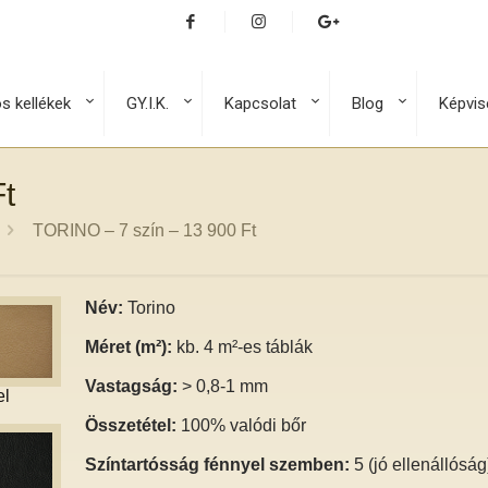
os kellékek
GY.I.K.
Kapcsolat
Blog
Képvis
t
TORINO – 7 szín – 13 900 Ft
Név:
Torino
Méret (m²):
kb. 4 m²-es táblák
Vastagság:
> 0,8-1 mm
l
Összetétel:
100% valódi bőr
Színtartósság fénnyel szemben:
5 (jó ellenállóság