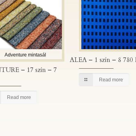
Adventure mintasál
ENTURE – 17 szín – 7 750 Ft
ALEA – 1 szín – 8 780 
ALEA – 1 szín – 8 78
URE – 17 szín – 7
Read more
Read more