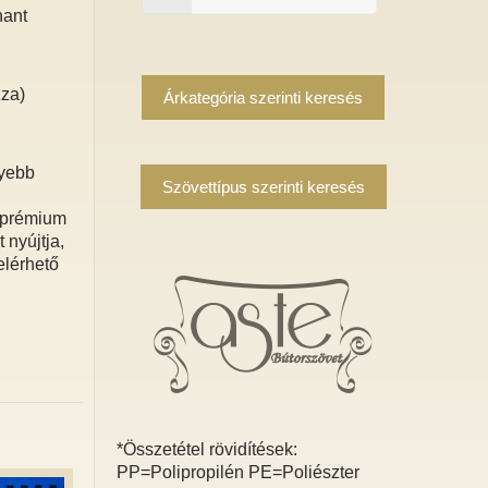
hant
zza)
Árkategória szerinti keresés
lyebb
Szövettípus szerinti keresés
a prémium
 nyújtja,
elérhető
*Összetétel rövidítések:
PP=Polipropilén PE=Poliészter