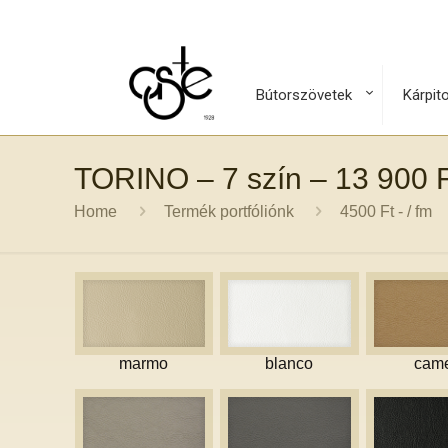
Bútorszövetek
Kárpit
TORINO – 7 szín – 13 900 F
Home
Termék portfóliónk
4500 Ft - / fm
marmo
blanco
came