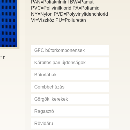
PAN=Poliakrilnitril BW=Pamut
PVC=Polivinilklorid PA=Poliamid
NY=Nylon PVD=Polyvinylidenchlorid
VI=Viszkóz PU=Poliuretán
GFC bútorkomponensek
Ft
0 Ft
Kárpitosipari újdonságok
Bútorlábak
Gombbehúzás
Görgők, kerekek
Ragasztó
Rövidáru