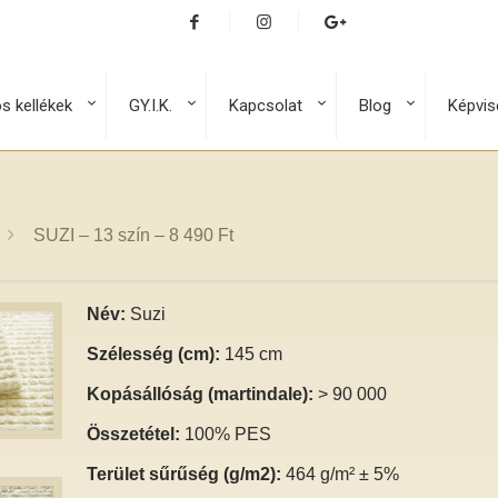
os kellékek
GY.I.K.
Kapcsolat
Blog
Képvis
SUZI – 13 szín – 8 490 Ft
Név:
Suzi
Szélesség (cm):
145 cm
Kopásállóság (martindale):
> 90 000
Összetétel:
100% PES
Terület sűrűség (g/m2):
464 g/m² ± 5%