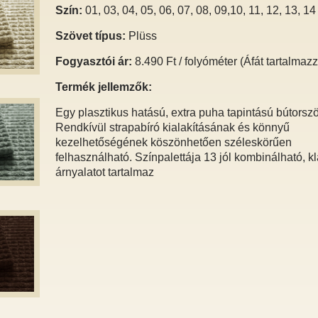
Szín:
01, 03, 04, 05, 06, 07, 08, 09,10, 11, 12, 13, 14
Szövet típus:
Plüss
Fogyasztói ár:
8.490 Ft / folyóméter (Áfát tartalmaz
Termék jellemzők:
Egy plasztikus hatású, extra puha tapintású bútorszö
Rendkívül strapabíró kialakításának és könnyű
kezelhetőségének köszönhetően széleskörűen
felhasználható. Színpalettája 13 jól kombinálható, k
árnyalatot tartalmaz