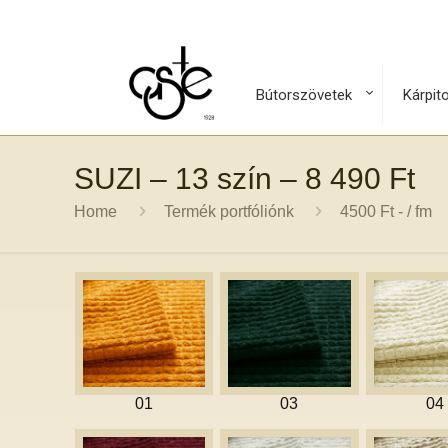
Bútorszövetek
Kárpit
SUZI – 13 szín – 8 490 Ft
Home
Termék portfóliónk
4500 Ft - / fm
01
03
04