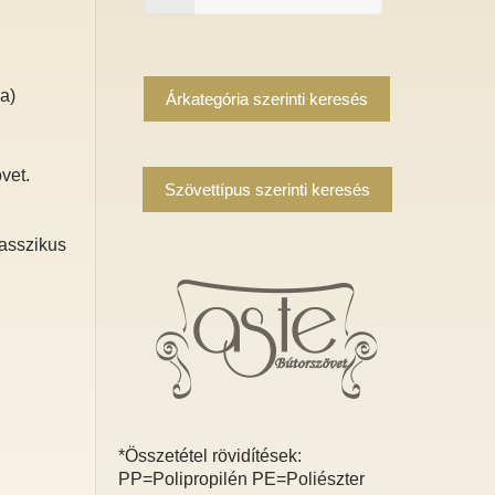
za)
Árkategória szerinti keresés
vet.
Szövettípus szerinti keresés
lasszikus
*Összetétel rövidítések:
PP=Polipropilén PE=Poliészter