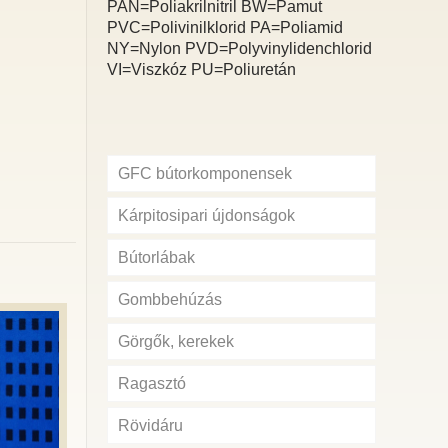
PAN=Poliakrilnitril BW=Pamut
PVC=Polivinilklorid PA=Poliamid
NY=Nylon PVD=Polyvinylidenchlorid
VI=Viszkóz PU=Poliuretán
GFC bútorkomponensek
Kárpitosipari újdonságok
Bútorlábak
Gombbehúzás
Görgők, kerekek
Ragasztó
Rövidáru