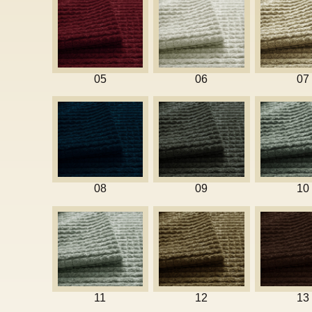
05
06
07
08
09
10
11
12
13