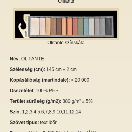
Olifante
Olifante színskála
Név:
OLIFANTE
Szélesség (cm):
145 cm ± 2 cm
Kopásállóság (martindale):
> 20 000
Összetétel:
100% PES
Terület sűrűség (g/m2):
380 g/m² ± 5%
Szín:
1,2,3,4,5,6,7,8,9,10,11,12,14
Szövet típus:
textilbőr