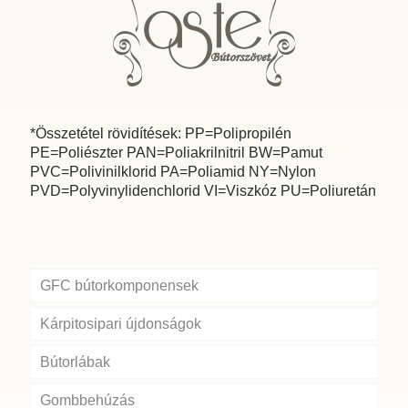
*Összetétel rövidítések: PP=Polipropilén
PE=Poliészter PAN=Poliakrilnitril BW=Pamut
PVC=Polivinilklorid PA=Poliamid NY=Nylon
PVD=Polyvinylidenchlorid VI=Viszkóz PU=Poliuretán
GFC bútorkomponensek
Kárpitosipari újdonságok
Bútorlábak
Gombbehúzás