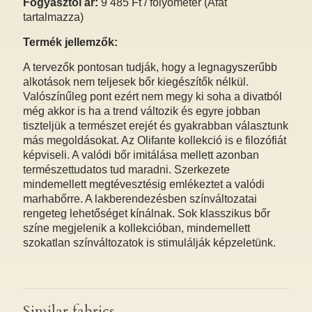
Fogyasztói ár:
9 485 Ft / folyóméter (Áfát
tartalmazza)
Termék jellemzők:
A tervezők pontosan tudják, hogy a legnagyszerűbb
alkotások nem teljesek bőr kiegészítők nélkül.
Valószínűleg pont ezért nem megy ki soha a divatból
még akkor is ha a trend változik és egyre jobban
tiszteljük a természet erejét és gyakrabban választunk
más megoldásokat. Az Olifante kollekció is e filozófiát
képviseli. A valódi bőr imitálása mellett azonban
természettudatos tud maradni. Szerkezete
mindemellett megtévesztésig emlékeztet a valódi
marhabőrre. A lakberendezésben színváltozatai
rengeteg lehetőséget kínálnak. Sok klasszikus bőr
színe megjelenik a kollekcióban, mindemellett
szokatlan színváltozatok is stimulálják képzeletünk.
Similar fabrics