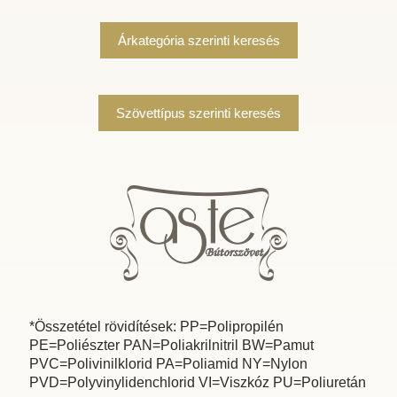
Árkategória szerinti keresés
Szövettípus szerinti keresés
*Összetétel rövidítések: PP=Polipropilén
PE=Poliészter PAN=Poliakrilnitril BW=Pamut
PVC=Polivinilklorid PA=Poliamid NY=Nylon
PVD=Polyvinylidenchlorid VI=Viszkóz PU=Poliuretán