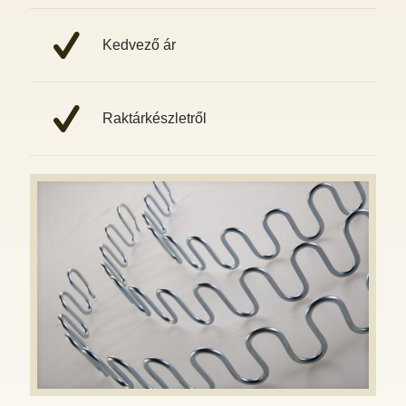
Kedvező ár
Raktárkészletről