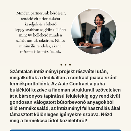
Számtalan intézményi projekt részvétel után,
megalkottuk a dedikáltan a contract piacra szánt
termékportfoliónk. Az Aste Contract a puha
bukléktól kezdve a finoman strukturált szöveteken
át a bársonyos tapintású felületekig egy rendkívül
gondosan válogatott bútorbevonó anyagokból
álló termékcsalád, az intézményi felhasználás által
támasztott különleges igényekre szabva. Nézd
meg a termékcsaládot közelebbről!