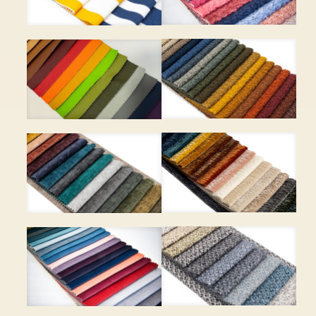
CATCH ME – 27 szín – 8
CLUB – 16 szín – 8 580 Ft
450 Ft
COPENHAGEN – 35 szín –
CORVETTE – 30 szín – 5
9 450 Ft
900 Ft
DRESS ME – 22 szín – 8
EDDY – 22 szín – 6 390 Ft
750 Ft