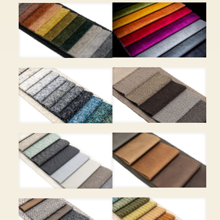
EXCITE ME – 16 szín – 12
HOLD ME – 35 szín – 8 120
500 Ft
Ft
IKOO – 22 szín – 7 970 Ft
IMAGINE ME – 16 szín – 8
110 Ft
MANZA – 8 szín – 7 870 Ft
MISCANTO – 17 szín – 7
950 Ft
NUBIA – 7 szín – 12 500 Ft
PATIO – 13 szín – Base 6