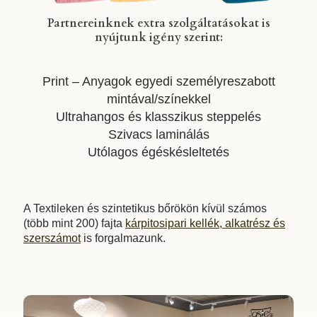
Partnereinknek extra szolgáltatásokat is
nyújtunk igény szerint:
Print – Anyagok egyedi személyreszabott
mintával/színekkel
Ultrahangos és klasszikus steppelés
Szivacs laminálás
Utólagos égéskésleltetés
A Textileken és szintetikus bőrökön kívül számos
(több mint 200) fajta
kárpitosipari kellék, alkatrész és
szerszámot
is forgalmazunk.