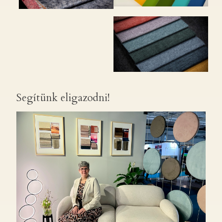
SIERRA – 26 szín – 7 900 Ft
TOUCH ME – 13 szín – 8
750 Ft
URBAN – 14 szín – 8 120 Ft
Segítünk eligazodni!