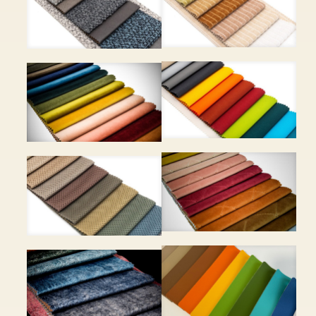
750 / Decor 8 750 Ft
PERLA KORD – 15 szín – 8
PERUGIA – 6 szín – 9 250
870 Ft
Ft
RAINBOW – 17 szín – 6 750
SALVADOR – 19 szín – 6
Ft
950 Ft
SALVADOR CARO – 19
SATURN – 14 szín – 9 250
szín – 7 950 Ft
Ft