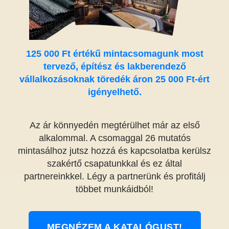
125 000 Ft értékű mintacsomagunk most
tervező, építész és lakberendező
vállalkozásoknak töredék áron 25 000 Ft-ért
igényelhető.
Az ár könnyedén megtérülhet már az első
alkalommal. A csomaggal 26 mutatós
mintasálhoz jutsz hozzá és kapcsolatba kerülsz
szakértő csapatunkkal és ez által
partnereinkkel. Légy a partnerünk és profitálj
többet munkáidból!
MEGNÉZEM A KATALÓGUST!