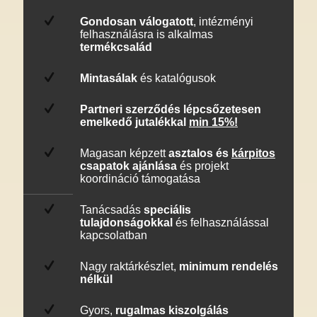
Gondosan válogatott
, intézményi
felhasználásra is alkalmas
termékcsalád
Mintasálak
és katalógusok
Partneri szerződés lépcsőzetesen
emelkedő jutalékkal
min 15%!
Magasan képzett
asztalos és
kárpitos
csapatok ajánlása
és projekt
koordináció támogatása
Tanácsadás
speciális
tulajdonságokkal
és felhasználással
kapcsolatban
Nagy raktárkészlet,
minimum rendelés
nélkül
Gyors,
rugalmas kiszolgálás